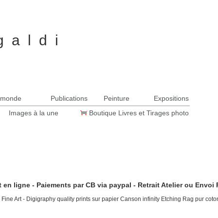
 a l d i
l
u monde
Publications
Peinture
Expositions
Images à la une
Boutique Livres et Tirages photo
 en ligne - Paiements par CB via paypal - Retrait Atelier ou Envoi
 Fine Art - Digigraphy quality prints sur papier Canson infinity Etching Rag pur cot