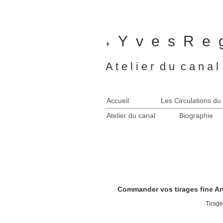
Y v e s R e g
A t e l i e r d u c a n a 
Accueil
Les Circulations d
Atelier du canal
Biographie
Commander vos tirages fine Art
Tirage